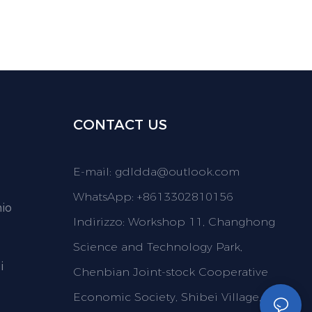
CONTACT US
E-mail:
gdldda@outlook.com
WhatsApp: +8613302810156
nio
Indirizzo: Workshop 11, Changhong
Science and Technology Park,
i
Chenbian Joint-stock Cooperative
Economic Society, Shibei Village,