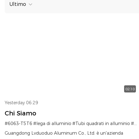
Ultimo
02:10
Yesterday 06:29
Chi Siamo
#6063-T5T6
#lega di alluminio
#Tubi quadrati in alluminio
#Profili in alluminio
Guangdong Lvduoduo Aluminum Co., Ltd. è un'azienda