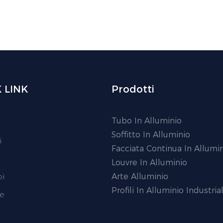
 LINK
Prodotti
Tubo In Alluminio
Soffitto In Alluminio
i
Facciata Continua In Allumi
Louvre In Alluminio
oi
Arte Alluminio
Profili In Alluminio Industrial
e