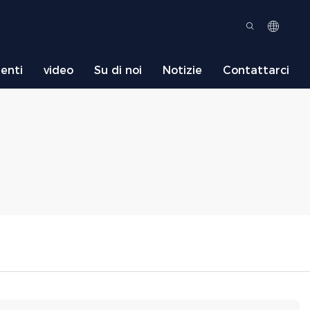
ienti
video
Su di noi
Notizie
Contattarci