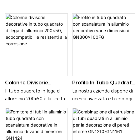
Colonne Divisorie
Profilo In Tubo Quadrato
Decorative In Tubo
Con Scanalatura In
Il tubo quadrato in lega di
La nostra azienda dispone di
Quadrato Di Lega Di
Alluminio Decorativo
alluminio 200x50 è la scelta
ricerca avanzata e tecnologia
Alluminio 200x50,
Varie Dimensioni
ideale per colonne divisorie
di produzione; i nostri
Ecocompatibili E
GN300x100FG
decorative, combinando
prodotti sono realizzati con
Resistenti Alla
un'estetica elegante con una
estrusione di leghe di
Corrosione.
robusta durata. Ecologico e
alluminio di alta qualità
resistente alla corrosione,
6061, 6063; la lega di