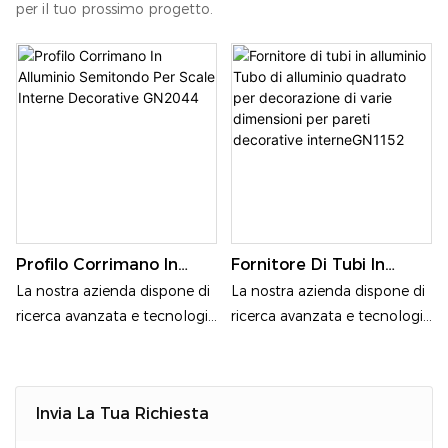
per il tuo prossimo progetto.
Profilo Corrimano In
Fornitore Di Tubi In
Alluminio Semitondo Per
Alluminio Tubo Di
La nostra azienda dispone di
La nostra azienda dispone di
Scale Interne Decorative
Alluminio Quadrato Per
ricerca avanzata e tecnologia
ricerca avanzata e tecnologia
GN2044
Decorazione Di Varie
di produzione; i nostri
di produzione; i nostri
Dimensioni Per Pareti
prodotti sono realizzati con
prodotti sono realizzati con
Decorative
estrusione di leghe di
estrusione di leghe di
InterneGN1152
Invia La Tua Richiesta
alluminio di alta qualità
alluminio di alta qualità
6061, 6063; la lega di
6061, 6063; la lega di