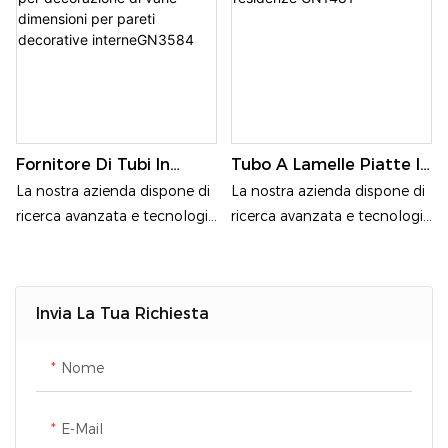
Fornitore Di Tubi In
Tubo A Lamelle Piatte In
Alluminio Tubo Di
Alluminio Per Finestre Di
La nostra azienda dispone di
La nostra azienda dispone di
Alluminio Quadrato Per
Residenze GN1481
ricerca avanzata e tecnologia
ricerca avanzata e tecnologia
Decorazione Di Varie
di produzione; i nostri
di produzione; i nostri
Dimensioni Per Pareti
prodotti sono realizzati con
prodotti sono realizzati con
Decorative
estrusione di leghe di
estrusione di leghe di
InterneGN3584
Invia La Tua Richiesta
alluminio di alta qualità
alluminio di alta qualità
6061, 6063; la lega di
6061, 6063; la lega di
alluminio presenta vantaggi
alluminio presenta vantaggi
Nome
eccezionali: impermeabile,
eccezionali: impermeabile,
resistente alla corrosione,
resistente alla corrosione,
E-Mail
lunga durata e più rispettosa
lunga durata e più rispettosa