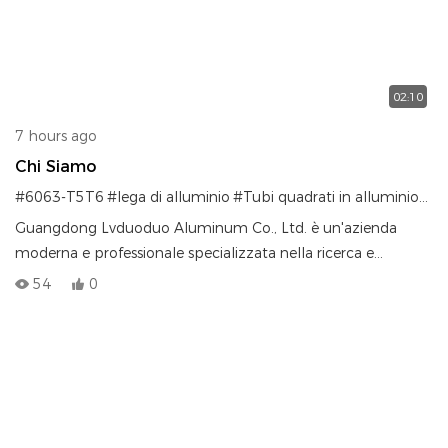
02:10
7 hours ago
Chi Siamo
#6063-T5T6
#lega di alluminio
#Tubi quadrati in alluminio
#Pro
Guangdong Lvduoduo Aluminum Co., Ltd. è un'azienda
moderna e professionale specializzata nella ricerca e
sviluppo, produzione e vendita di profili in alluminio di alta
54
0
qualità, con sede a Foshan, Guangdong, Cina. Il nostro
stabilimento di produzione di 20.000 m² è dotato di 6 linee
di estrusione all'avanguardia (estrusori da 700 a 2500
tonnellate) e di una nuova linea di rivestimento orizzontale,
che supportano una produzione annua di oltre 30.000
tonnellate. Questa configurazione garantisce una qualità