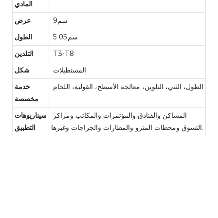
المادي
سم9
عرض
سم5.05
الطول
T3-T8
التلدين
المستطيلات
شكل
الطول، الثني، التلوين، معالجة الأسطح، القولبة، اللحام
خدمة
مخصصة
المساكن والفنادق والمؤتمرات والمكاتب ومراكز
سيناريوهات
التسوق ومحطات المترو والمطارات والجراجات وغيرها.
التطبيق