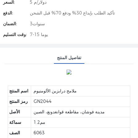
5 دولار/م
السعر:
تأكيد الطلب بإيداع 30% ودفع 70% قبل الشحن
الدفع:
سنوات3
الضمان:
7-15 يوما
وقت التسليم:
تفاصيل المنتج
ملامح درابزين الألومنيوم
اسم المنتج
GN2044
رمز المنتج
مدينة فوشان، مقاطعة قوانغدونغ، الصين
الأصل
مم1.2
سماكة
6063
الصف