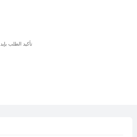
تأكيد الطلب بإيداع 30% ودفع 70% قبل