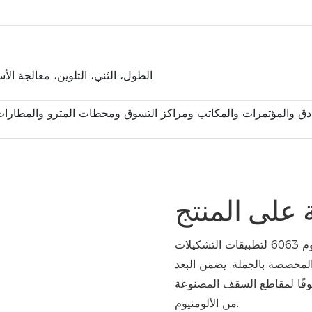
الطول، الثني، التلوين، معالجة الأس
 على المنتج
تم تصميم أنبوب السقف المصنوع من سبائك الألومنيوم 6063 لتطبيقات التشكيلات
لمخصصة بالجملة. يضمن البعد GN25YGTH ملاءمة دقيقة لتصميمات السقف
وثوقًا لمقاطع السقف المصنوعة
من الألومنيوم.