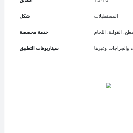
T3-T8
التلدين
المستطيلات
شكل
طح، القولبة، اللحام
خدمة مخصصة
سيناريوهات التطبيق