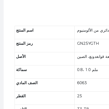
ائري من الألومنيوم
اسم المنتج
GN25YGTH
رمز المنتج
 قوانغدونغ، الصين
الأصل
0.8، 1.0 ملم
سماكة
6063
الصف المادي
25
القطر