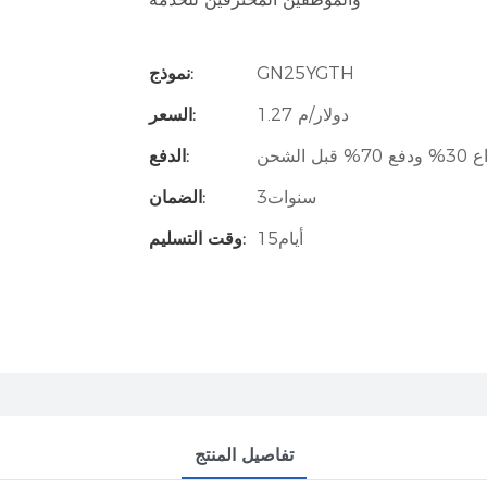
GN25YGTH
نموذج:
1.27 دولار/م
السعر:
 الشحن
الدفع:
سنوات3
الضمان:
أيام15
وقت التسليم:
تفاصيل المنتج