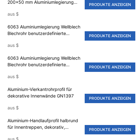
200x50 mm Aluminiumlegierung
PRODUKTE ANZEIGEN
(Vierkantrohr), umweltfreundlich
aus
$
und korrosionsbeständig
6063 Aluminiumlegierung Wellblech
Blechrohr benutzerdefinierte
PRODUKTE ANZEIGEN
Großhandelsprofil
aus
$
Aluminiumlegierung Wellblech
Aluminiumprofil GN GN8868
6063 Aluminiumlegierung Wellblech
Blechrohr benutzerdefinierte
PRODUKTE ANZEIGEN
Großhandelsprofil
aus
$
Aluminiumlegierung Wellblech
Aluminiumprofil GN GN1521
Aluminium-Vierkantrohrprofil für
dekorative Innenwände GN1397
PRODUKTE ANZEIGEN
aus
$
Aluminium-Handlaufprofil halbrund
für Innentreppen, dekorativ,
PRODUKTE ANZEIGEN
GN2044
aus
$