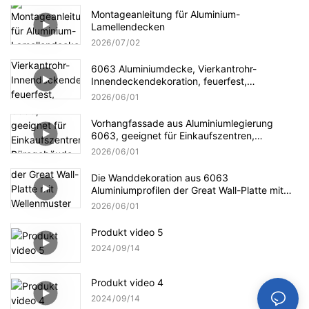
Montageanleitung für Aluminium-
Lamellendecken
2026
07
02
6063 Aluminiumdecke, Vierkantrohr-
Innendeckendekoration, feuerfest,
feuchtigkeitsbeständig, schallabsorbierend
2026
06
01
Vorhangfassade aus Aluminiumlegierung
6063, geeignet für Einkaufszentren,
Bürogebäude und Außenwandgestaltung –
2026
06
01
sicher und langlebig
Die Wanddekoration aus 6063
Aluminiumprofilen der Great Wall-Platte mit
Wellenmuster ist in Farbe und Größe
2026
06
01
individuell anpassbar.
Produkt video 5
2024
09
14
Produkt video 4
2024
09
14