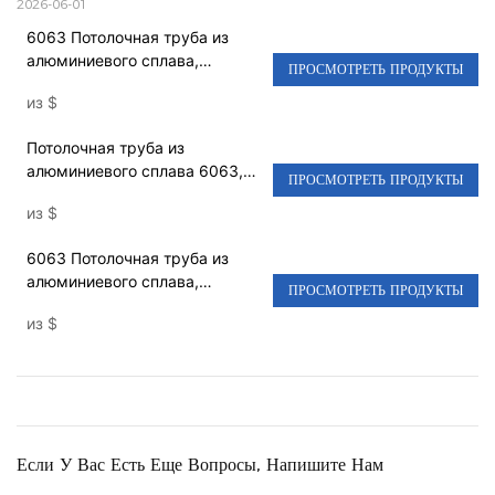
2026-06-01
6063 Потолочная труба из
алюминиевого сплава,
ПРОСМОТРЕТЬ ПРОДУКТЫ
индивидуальный оптовый
из
$
профиль, Потолочный
алюминиевый профиль из
Потолочная труба из
алюминиевого
алюминиевого сплава 6063,
сплаваGN200x50DS
ПРОСМОТРЕТЬ ПРОДУКТЫ
индивидуальный оптовый
из
$
профиль, потолочный
алюминиевый профиль из
6063 Потолочная труба из
алюминиевого
алюминиевого сплава,
сплаваGN25YGTH
ПРОСМОТРЕТЬ ПРОДУКТЫ
индивидуальный оптовый
из
$
профиль, Потолочный
алюминиевый профиль из
алюминиевого
сплаваGN150x20TH
Если У Вас Есть Еще Вопросы, Напишите Нам