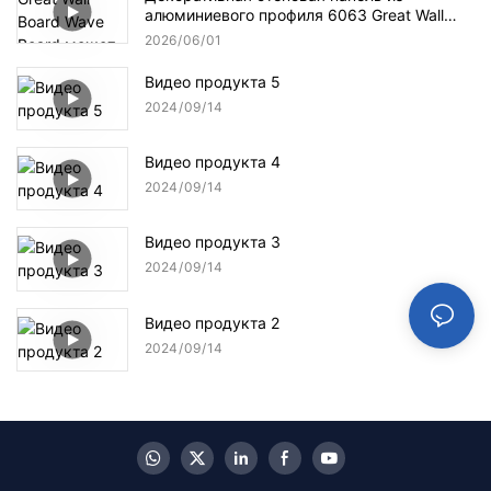
алюминиевого профиля 6063 Great Wall
Board Wave Board может быть изготовлена ​​
2026
06
01
на заказ по цвету и размеру.
Видео продукта 5
2024
09
14
Видео продукта 4
2024
09
14
Видео продукта 3
2024
09
14
Видео продукта 2
2024
09
14