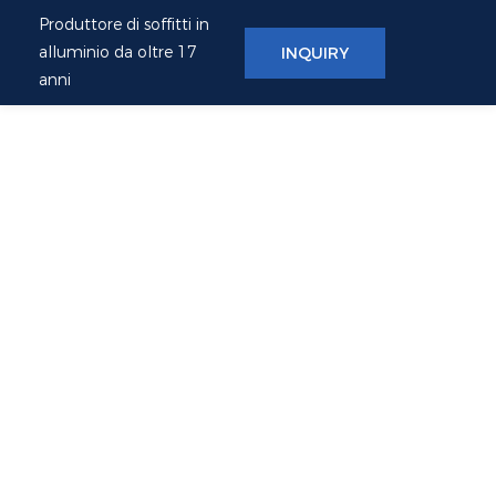
Produttore di soffitti in
alluminio da oltre 17
INQUIRY
anni